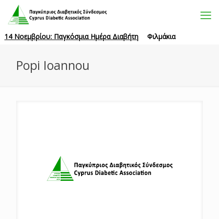
14 Νοεμβρίου: Παγκόσμια Ημέρα Διαβήτη
Φιλμάκια
Popi Ioannou