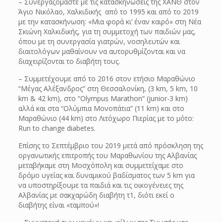
– Συνεργαζόμαστε με τις κατασκηνώσεις της ΧΑΝΘ στον
Άγιο Νικόλαο, Χαλκιδικής από το 1995 και από το 2019
με την κατασκήνωση: «Μια φορά κι’ έναν καιρό» στη Νέα
Σκιώνη Χαλκιδικής, για τη συμμετοχή των παιδιών μας,
όπου με τη συνεργασία γιατρών, νοσηλευτών και
διαιτολόγων μαθαίνουν να αυτορυθμίζονται και να
διαχειρίζονται το διαβήτη τους.
– Συμμετέχουμε από το 2016 στον ετήσιο Μαραθώνιο
“Μέγας Αλέξανδρος” στη Θεσσαλονίκη, (3 km, 5 km, 10
km & 42 km), στο “Olympus Marathon” (junior-3 km)
αλλά και στα “Ολύμπια Μονοπάτια” (11 km) και στο
Μαραθώνιο (44 km) στο Λιτόχωρο Πιερίας με το μότο:
Run to change diabetes.
Επίσης το Σεπτέμβριο του 2019 μετά από πρόσκληση της
οργανωτικής επιτροπής του Μαραθωνίου της Αλβανίας
μεταβήκαμε στη Μοσχόπολη και συμμετείχαμε στο
δρόμο υγείας και δυναμικού βαδίσματος των 5 km για
να υποστηρίξουμε τα παιδιά και τις οικογένειες της
Αλβανίας με σακχαρώδη διαβήτη τ1, διότι εκεί ο
διαβήτης είναι «ταμπού»!