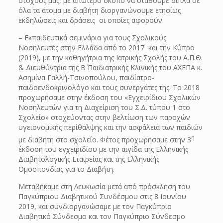
στόχους μας, με απώτερο σκοπό να σταθούμε δίπλα σε
όλα τα άτομα με διαβήτη διοργανώνουμε ετησίως
εκδηλώσεις και δράσεις οι οποίες αφορούν:
– Εκπαιδευτικά σεμινάρια για τους Σχολικούς
Νοσηλευτές στην Ελλάδα από το 2017 και την Κύπρο
(2019), με την καθηγήτρια της Ιατρικής Σχολής του Α.Π.Θ.
& Διευθύντρια της Β΄ Παιδιατρικής Κλινικής του ΑΧΕΠΑ κ.
Ασημίνα Γαλλή-Τσινοπούλου, παιδίατρο-
παιδοενδοκρινολόγο και τους συνεργάτες της. Το 2018
προχωρήσαμε στην έκδοση του «Εγχειρίδιου Σχολικών
Νοσηλευτών για τη Διαχείριση του Σ.Δ. τύπου 1 στο
Σχολείο» στοχεύοντας στην βελτίωση των παροχών
υγειονομικής περίθαλψης και την ασφάλεια των παιδιών
η
με διαβήτη στο σχολείο. Φέτος προχωρήσαμε στην 3
έκδοση του εγχειριδίου με την αιγίδα της Ελληνικής
Διαβητολογικής Εταιρείας και της Ελληνικής
Ομοσπονδίας για το Διαβήτη.
Μεταβήκαμε στη Λευκωσία μετά από πρόσκληση του
Παγκύπριου Διαβητικού Συνδέσμου στις 8 Ιουνίου
2019, και συνδιοργανώσαμε με τον Παγκύπριο
Διαβητικό Σύνδεσμο και τον Παγκύπριο Σύνδεσμο