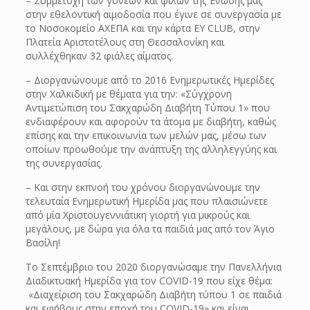
– Συμμετοχή των γονέων και φίλων της Ένωσής μας
στην εθελοντική αιμοδοσία που έγινε σε συνεργασία με
το Νοσοκομείο ΑΧΕΠΑ και την κάρτα ΕΥ CLUB, στην
Πλατεία Αριστοτέλους στη Θεσσαλονίκη και
συλλέχθηκαν 32 φιάλες αίματος.
– Διοργανώνουμε από το 2016 Ενημερωτικές Ημερίδες
στην Χαλκιδική µε θέματα για την: «Σύγχρονη
Αντιμετώπιση του Σακχαρώδη Διαβήτη Τύπου 1» που
ενδιαφέρουν και αφορούν τα άτομα με διαβήτη, καθώς
επίσης και την επικοινωνία των μελών μας, μέσω των
οποίων προωθούμε την ανάπτυξη της αλληλεγγύης και
της συνεργασίας.
– Και στην εκπνοή του χρόνου διοργανώνουμε την
τελευταία Ενημερωτική Ημερίδα μας που πλαισιώνετε
από μία Χριστουγεννιάτικη γιορτή για μικρούς και
μεγάλους, με δώρα για όλα τα παιδιά μας από τον Άγιο
Βασίλη!
Το Σεπτέμβριο του 2020 διοργανώσαμε την Πανελλήνια
Διαδικτυακή Ημερίδα για τον COVID-19 που είχε θέμα:
«Διαχείριση του Σακχαρώδη Διαβήτη τύπου 1 σε παιδιά
και εφήβους στην εποχή του COVID-19» και είναι