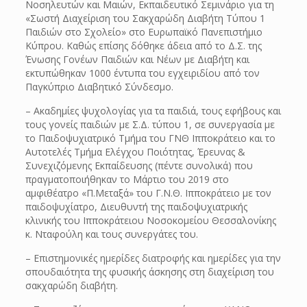
Νοσηλευτών και Μαιών, Εκπαιδευτικό Σεμινάριο για τη
«Σωστή Διαχείριση του Σακχαρώδη Διαβήτη Τύπου 1
Παιδιών στο Σχολείο» στο Ευρωπαϊκό Πανεπιστήμιο
Κύπρου. Καθώς επίσης δόθηκε άδεια από το Δ.Σ. της
Ένωσης Γονέων Παιδιών και Νέων με Διαβήτη και
εκτυπώθηκαν 1000 έντυπα του εγχειριδίου από τον
Παγκύπριο Διαβητικό Σύνδεσμο.
– Ακαδημίες ψυχολογίας για τα παιδιά, τους εφήβους και
τους γονείς παιδιών με Σ.Δ. τύπου 1, σε συνεργασία με
το Παιδοψυχιατρικό Τμήμα του ΓΝΘ Ιπποκράτειο και το
Αυτοτελές Τμήμα Ελέγχου Ποιότητας, Έρευνας &
Συνεχιζόμενης Εκπαίδευσης (πέντε συνολικά) που
πραγματοποιήθηκαν το Μάρτιο του 2019 στο
αμφιθέατρο «Π.Μεταξά» του Γ.Ν.Θ. Ιπποκράτειο με τον
παιδοψυχίατρο, Διευθυντή της παιδοψυχιατρικής
κλινικής του Ιπποκράτειου Νοσοκομείου Θεσσαλονίκης
κ. Νταφούλη και τους συνεργάτες του.
– Επιστημονικές ημερίδες διατροφής και ημερίδες για την
σπουδαιότητα της φυσικής άσκησης στη διαχείριση του
σακχαρώδη διαβήτη.